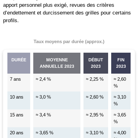
apport personnel plus exigé, revues des critères
d’endettement et durcissement des grilles pour certains
profils.
Taux moyens par durée (approx.)
DURÉE
MOYENNE
DÉBUT
FIN
ANNUELLE 2023
2023
2023
7 ans
≈ 2,4 %
≈ 2,25 %
≈ 2,60
%
10 ans
≈ 3,0 %
≈ 2,60 %
≈ 3,10
%
15 ans
≈ 3,4 %
≈ 2,95 %
≈ 3,65
%
20 ans
≈ 3,65 %
≈ 3,10 %
≈ 4,00