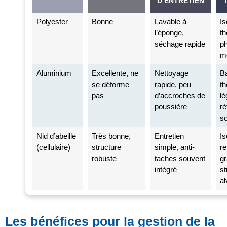
D’ENTRETIEN
Polyester
Bonne
Lavable à
Is
l’éponge,
th
séchage rapide
p
m
Aluminium
Excellente, ne
Nettoyage
Ba
se déforme
rapide, peu
th
pas
d’accroches de
lé
poussière
ré
so
Nid d’abeille
Très bonne,
Entretien
Is
(cellulaire)
structure
simple, anti-
re
robuste
taches souvent
gr
intégré
st
al
Les bénéfices pour la gestion de la