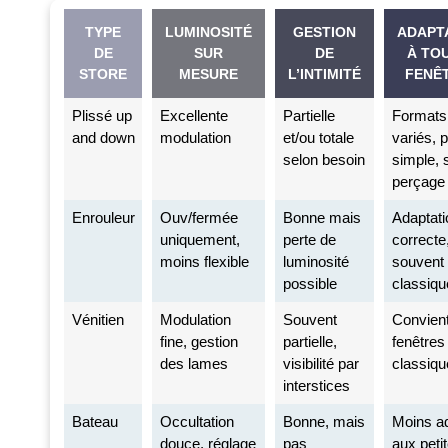
TYPE
LUMINOSITÉ
GESTION
ADAPT
DE
SUR
DE
À TO
STORE
MESURE
L’INTIMITÉ
FENÊ
Plissé up
Excellente
Partielle
Formats
and down
modulation
et/ou totale
variés, 
selon besoin
simple, 
perçage
Enrouleur
Ouv/fermée
Bonne mais
Adaptati
uniquement,
perte de
correcte
moins flexible
luminosité
souvent
possible
classiqu
Vénitien
Modulation
Souvent
Convient
fine, gestion
partielle,
fenêtres
des lames
visibilité par
classiqu
interstices
Bateau
Occultation
Bonne, mais
Moins a
douce, réglage
pas
aux peti