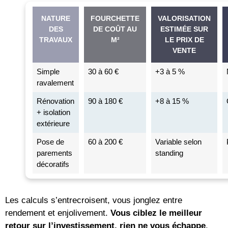
NATURE
FOURCHETTE
VALORISATION
DES
DE COÛT AU
ESTIMÉE SUR
TRAVAUX
M²
LE PRIX DE
VENTE
Simple
30 à 60 €
+3 à 5 %
ravalement
Rénovation
90 à 180 €
+8 à 15 %
+ isolation
extérieure
Pose de
60 à 200 €
Variable selon
parements
standing
décoratifs
Les calculs s’entrecroisent, vous jonglez entre
rendement et enjolivement.
Vous ciblez le meilleur
retour sur l’investissement, rien ne vous échappe
.